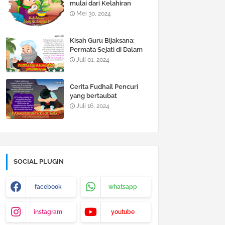
mulai dari Kelahiran
sampai Kematiannya
Mei 30, 2024
Kisah Guru Bijaksana:
Permata Sejati di Dalam
Jiwa Manusia
Juli 01, 2024
Cerita Fudhail Pencuri
yang bertaubat
mendengar lantunan Al
Juli 16, 2024
Quran
SOCIAL PLUGIN
facebook
whatsapp
instagram
youtube