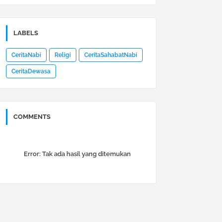
LABELS
CeritaNabi
Religi
CeritaSahabatNabi
CeritaDewasa
COMMENTS
Error:
Tak ada hasil yang ditemukan