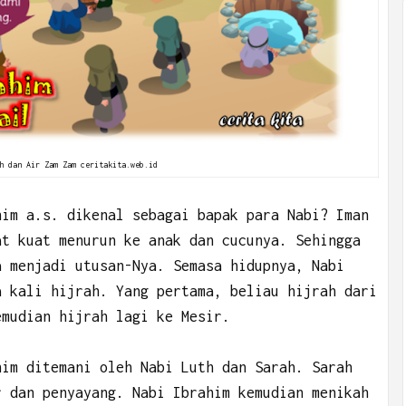
h dan Air Zam Zam ceritakita.web.id
him a.s. dikenal sebagai bapak para Nabi? Iman
at kuat menurun ke anak dan cucunya. Sehingga
a menjadi utusan-Nya. Semasa hidupnya, Nabi
a kali hijrah. Yang pertama, beliau hijrah dari
emudian hijrah lagi ke Mesir.
him ditemani oleh Nabi Luth dan Sarah. Sarah
r dan penyayang. Nabi Ibrahim kemudian menikah